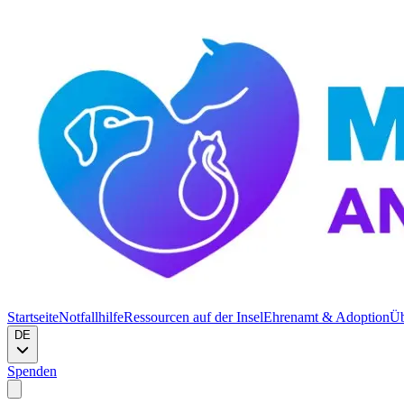
Startseite
Notfallhilfe
Ressourcen auf der Insel
Ehrenamt & Adoption
Üb
DE
Spenden