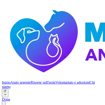
Inizio
Aiuto urgente
Risorse sull'isola
Volontariato e adozioni
Chi
siamo
IT
Dona