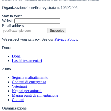
Organizzazione benefica registrata n. 1050/2005
Stay in touch
Website
Email address
Subscribe
We respect your privacy. See our
Privacy Policy
.
Dona
Dona
Lasciti testamentari
Aiuto
Segnala maltrattamento
Contatti di emergenza
Veterinari
Negozi per animali
Mappa punti di alimentazione
Contatti
Organizzazione