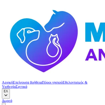
Αρχική
Επείγουσα βοήθεια
Πόροι νησιού
Εθελοντισμός &
Υιοθεσία
Σχετικά
ΕΛ
Δωρεά