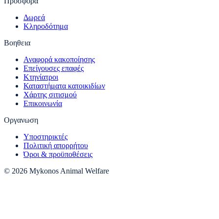
Προσφορα
Δωρεά
Κληροδότημα
Βοηθεια
Αναφορά κακοποίησης
Επείγουσες επαφές
Κτηνίατροι
Καταστήματα κατοικιδίων
Χάρτης σιτισμού
Επικοινωνία
Οργανωση
Υποστηρικτές
Πολιτική απορρήτου
Όροι & προϋποθέσεις
© 2026 Mykonos Animal Welfare