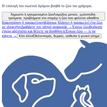
Η επιλογή του σωστού δρόμου βοηθά το ζώο πιο γρήγορα.
Άρρωστο ή τραυματισμένο ζώο
Λοιμώξεις ματιών, χωλοπαδιά,
τραύματα, προβλήματα στο στομάχι ή ζώο που φαίνεται αδιαθέτο
Κακοποίηση ή παραμέληση
Κάποιος βλάπτει ή παραμελεί ένα ζώο
με ιδιοκτήτη
Διαβάστε τον οδηγό αναφοράς
→
Έγκυο ζώο
Βρήκατε
έγκυο αδέσποτο και θέλετε να βοηθήσετε
Έγκυο ζώο — τι να
κάνετε
→
Κάτι άλλο
Εθελοντισμός, δωρεές, υιοθεσία ή γενικό αίτημα