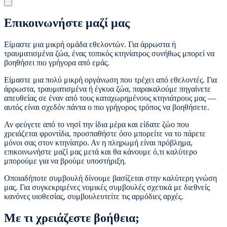
Επικοινωνήστε μαζί μας
Είμαστε μια μικρή ομάδα εθελοντών. Για άρρωστα ή
τραυματισμένα ζώα, ένας τοπικός κτηνίατρος συνήθως μπορεί να
βοηθήσει πιο γρήγορα από εμάς.
Είμαστε μια πολύ μικρή οργάνωση που τρέχει από εθελοντές. Για
άρρωστα, τραυματισμένα ή έγκυα ζώα, παρακαλούμε πηγαίνετε
απευθείας σε έναν από τους καταχωρημένους κτηνιάτρους μας —
αυτός είναι σχεδόν πάντα ο πιο γρήγορος τρόπος να βοηθήσετε.
Αν φεύγετε από το νησί την ίδια μέρα και είδατε ζώο που
χρειάζεται φροντίδα, προσπαθήστε όσο μπορείτε να το πάρετε
μόνοι σας στον κτηνίατρο. Αν η πληρωμή είναι πρόβλημα,
επικοινωνήστε μαζί μας μετά και θα κάνουμε ό,τι καλύτερο
μπορούμε για να βρούμε υποστήριξη.
Οποιαδήποτε συμβουλή δίνουμε βασίζεται στην καλύτερη γνώση
μας. Για συγκεκριμένες νομικές συμβουλές σχετικά με διεθνείς
κανόνες υιοθεσίας, συμβουλευτείτε τις αρμόδιες αρχές.
Με τι χρειάζεστε βοήθεια;