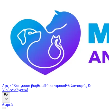
Αρχική
Επείγουσα βοήθεια
Πόροι νησιού
Εθελοντισμός &
Υιοθεσία
Σχετικά
ΕΛ
Δωρεά